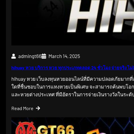
admingt66
March 14, 2025
hihuay หวย บริการ หวย ทุกประเภทตลอด 24 ชั่วโมง จ่ายจริง ไม่
hihuay หวย เว็บลงทุนหวยออนไลน์ที่มีความปลอดภัยมากที่
ใดที่ชื่นชอบในการแทงหวยเป็นพิเศษ จะสามารถค้นพบโอกาส
และหวยต่างประเทศ ที่มีอัตราในการจ่ายเงินรางวัลในระดับ
Read More