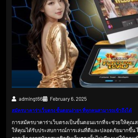
admingt66
February 6, 2025
สมัครบาคาร่าเว็บตรง ขั้นตอนง่ายๆ ที่ทุกคนสามารถเข้าถึงได้
การสมัครบาคาร่าเว็บตรงเป็นขั้นตอนแรกที่จะช่วยให้คุณสาม
ให้คุณได้รับประสบการณ์การเล่นที่ดีและปลอดภัยมากขึ้น ไ
รวดเร็ว การสมัครสมาชิกกับเว็บตรงนั้นไม่เพียงแค่ให้คุณเ