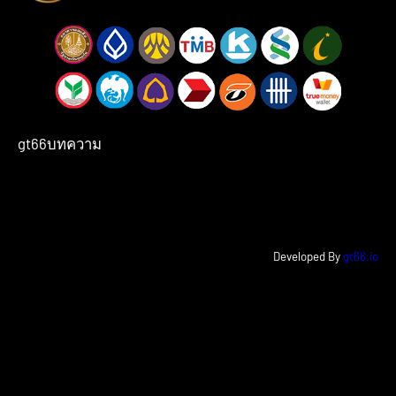
gt66
บทความ
Developed By
gt66.io